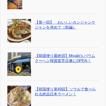
【第一回】 おいしいカンジャンケ
ジャンを求めて（前編）
【韓国便り最終回】Miyabi’s バウム
クーヘン韓国直営店遂にOPEN！
【韓国便り第49回】ソウルで食べら
れる絶品日本ラーメン！